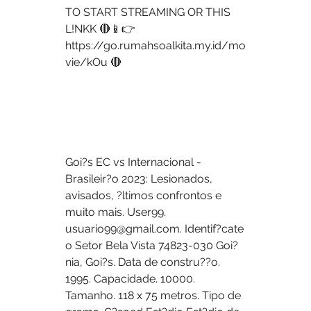
TO START STREAMING OR THIS 
L!NKK 🔴📱👉 
https://go.rumahsoalkita.my.id/mo
vie/kOu 🔴
Goi?s EC vs Internacional - 
Brasileir?o 2023: Lesionados, 
avisados, ?ltimos confrontos e 
muito mais. User99. 
usuario99@gmail.com. Identif?cate 
o Setor Bela Vista 74823-030 Goi?
nia, Goi?s. Data de constru??o. 
1995. Capacidade. 10000. 
Tamanho. 118 x 75 metros. Tipo de 