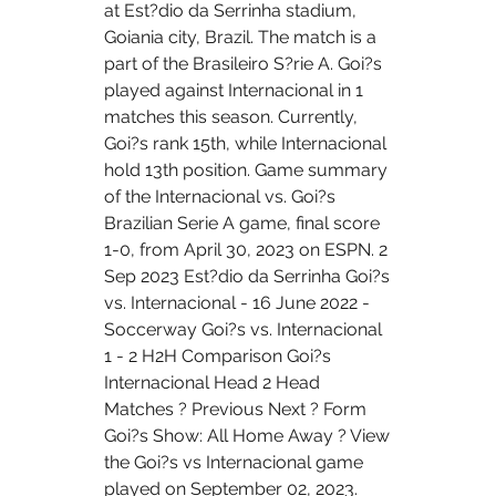
at Est?dio da Serrinha stadium, 
Goiania city, Brazil. The match is a 
part of the Brasileiro S?rie A. Goi?s 
played against Internacional in 1 
matches this season. Currently, 
Goi?s rank 15th, while Internacional 
hold 13th position. Game summary 
of the Internacional vs. Goi?s 
Brazilian Serie A game, final score 
1-0, from April 30, 2023 on ESPN. 2 
Sep 2023 Est?dio da Serrinha Goi?s 
vs. Internacional - 16 June 2022 - 
Soccerway Goi?s vs. Internacional 
1 - 2 H2H Comparison Goi?s 
Internacional Head 2 Head 
Matches ? Previous Next ? Form 
Goi?s Show: All Home Away ? View 
the Goi?s vs Internacional game 
played on September 02, 2023. 