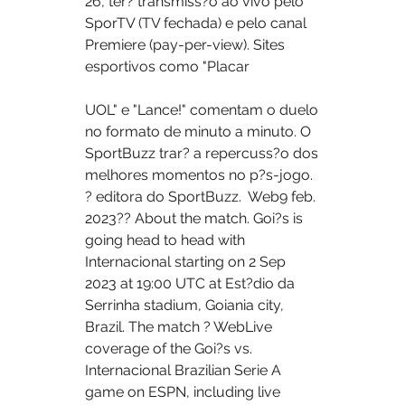
26, ter? transmiss?o ao vivo pelo 
SporTV (TV fechada) e pelo canal 
Premiere (pay-per-view). Sites 
esportivos como "Placar 
UOL" e "Lance!" comentam o duelo 
no formato de minuto a minuto. O 
SportBuzz trar? a repercuss?o dos 
melhores momentos no p?s-jogo. 
? editora do SportBuzz.  Web9 feb. 
2023?? About the match. Goi?s is 
going head to head with 
Internacional starting on 2 Sep 
2023 at 19:00 UTC at Est?dio da 
Serrinha stadium, Goiania city, 
Brazil. The match ? WebLive 
coverage of the Goi?s vs. 
Internacional Brazilian Serie A 
game on ESPN, including live 