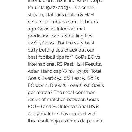
Internacional RS in the Brazil. Copa 
Paulista (9/2/2023): Live score, 
stream, statistics match & H2H 
results on Tribuna.com. 11 hours 
ago Goias vs Internacional 
prediction, odds & betting tips 
02/09/2023 ; For the very best 
daily betting tips check out our 
best football tips for? Goi?s EC vs 
Internacional RS Past H2H Results, 
Asian Handicap Win%: 33.3%, Total 
Goals Over%: 50.0%. Last 5, Goi?s 
EC won 1, Draw 2, Lose 2, 0.8 Goals 
per match? The most common 
result of matches between Goias 
EC GO and SC Internacional RS is 
0-1. 9 matches have ended with 
this result. Veja as Odds da partida