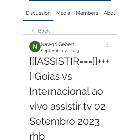
Discussion
Media
Members
About
Back
Nawori Gebert
September 2, 2023
[[[ASSISTIR===]]+++
] Goias vs 
Internacional ao 
vivo assistir tv 02 
Setembro 2023 
rhb