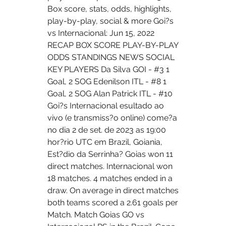
Box score, stats, odds, highlights, 
play-by-play, social & more Goi?s 
vs Internacional: Jun 15, 2022 
RECAP BOX SCORE PLAY-BY-PLAY 
ODDS STANDINGS NEWS SOCIAL 
KEY PLAYERS Da Silva GOI - #3 1 
Goal, 2 SOG Edenilson ITL - #8 1 
Goal, 2 SOG Alan Patrick ITL - #10    
Goi?s Internacional esultado ao 
vivo (e transmiss?o online) come?a 
no dia 2 de set. de 2023 as 19:00 
hor?rio UTC em Brazil, Goiania, 
Est?dio da Serrinha? Goias won 11 
direct matches. Internacional won 
18 matches. 4 matches ended in a 
draw. On average in direct matches 
both teams scored a 2.61 goals per 
Match. Match Goias GO vs 