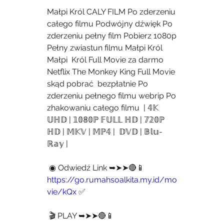
Małpi Król CALY FILM Po zderzeniu 
całego filmu Podwójny dźwięk Po  
zderzeniu pełny film Pobierz 1080p 
Pełny zwiastun filmu Małpi Król 
Małpi  Król Full Movie za darmo 
Netflix The Monkey King Full Movie 
skąd pobrać  bezpłatnie Po 
zderzeniu pełnego filmu webrip Po 
zhakowaniu całego filmu  | 𝟜𝕂 
𝕌ℍ𝔻 | 𝟙𝟘𝟠𝟘ℙ 𝔽𝕌𝕃𝕃 ℍ𝔻 | 𝟟𝟚𝟘ℙ 
ℍ𝔻 | 𝕄𝕂𝕍 | 𝕄ℙ𝟜 |  𝔻𝕍𝔻 | 𝔹𝕝𝕦-
ℝ𝕒𝕪 |
 ◉ Odwiedź Link ➥➤➤🔴📱 
https://go.rumahsoalkita.my.id/mo
vie/kQx
 ✅
 🎬 PLAY ➥➤➤🔴📱 