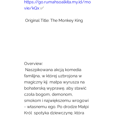
https://go.rumahsoalkita.my.id/mo
vie/kQx
 ✅
 Original Title: The Monkey King
Overview:
 Naszpikowana akcją komedia 
familijna, w której uzbrojona w 
magiczny kij  małpa wyrusza na 
bohaterską wyprawę, aby stawić 
czoła bogom, demonom,  
smokom i największemu wrogowi 
- własnemu ego. Po drodze Małpi 
Król  spotyka dziewczynę, która 