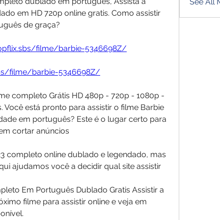
ompleto dublado em português, Assista a 
See All
ado em HD 720p online gratis. Como assistir 
tuguês de graça?
topflix.sbs/filme/barbie-5346698Z/
.sbs/filme/barbie-5346698Z/
filme completo Grátis HD 480p - 720p - 1080p - 
Você está pronto para assistir o filme Barbie 
lidade em português? Este é o lugar certo para 
 sem cortar anúncios
2023 completo online dublado e legendado, mas 
qui ajudamos você a decidir qual site assistir
pleto Em Português Dublado Gratis Assistir a 
óximo filme para assistir online e veja em 
onível.