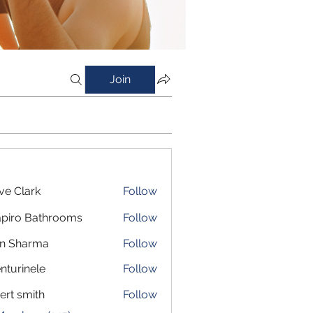
Join
ve Clark
Follow
piro Bathrooms
Follow
in Sharma
Follow
nturinele
Follow
inele
ert smith
Follow