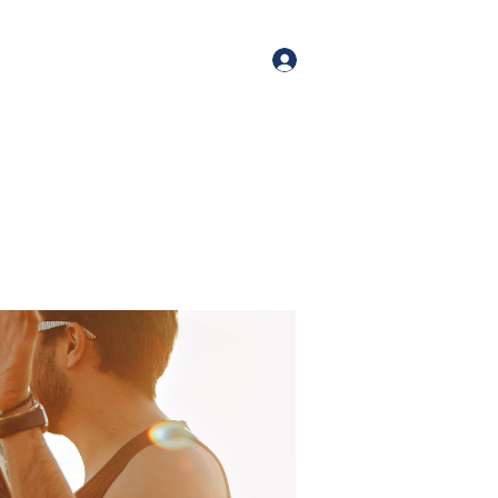
orate Events
+1 (518) 800-4881
Log In