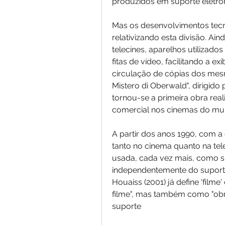
produzidos em suporte eletrôn
Mas os desenvolvimentos tecn
relativizando esta divisão. Ai
telecines, aparelhos utilizado
fitas de vídeo, facilitando a ex
circulação de cópias dos mes
Mistero di Oberwald", dirigido 
tornou-se a primeira obra rea
comercial nos cinemas do mun
A partir dos anos 1990, com a c
tanto no cinema quanto na tele
usada, cada vez mais, como si
independentemente do suporte 
Houaiss (2001) já define 'film
filme", mas também como "obr
suporte