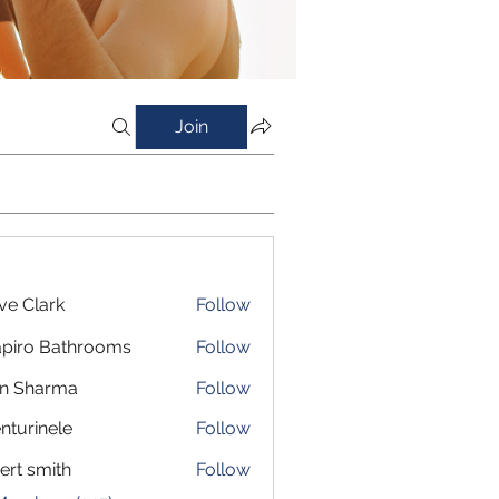
Join
ve Clark
Follow
piro Bathrooms
Follow
in Sharma
Follow
nturinele
Follow
inele
ert smith
Follow