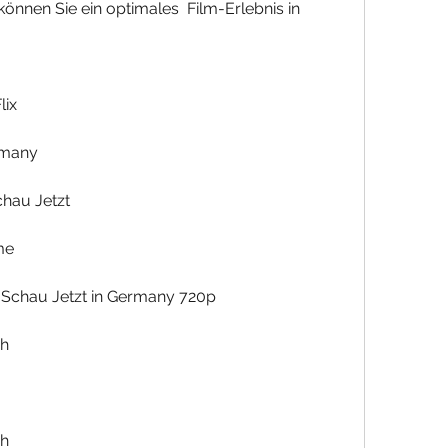
können Sie ein optimales  Film-Erlebnis in 
lix
ermany
chau Jetzt
me
lm Schau Jetzt in Germany 720p
ch
ch