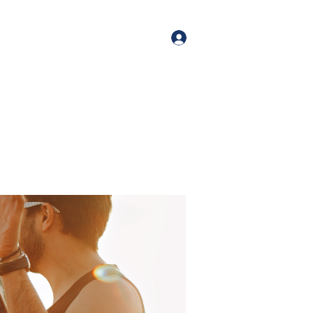
orate Events
+1 (518) 800-4881
Log In