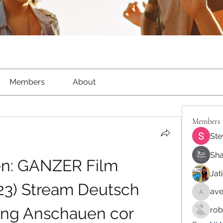
Members
About
Members
Ste
Sha
n: GANZER Film 
Jat
23) Stream Deutsch 
ave
aventur
ng Anschauen cor
rob