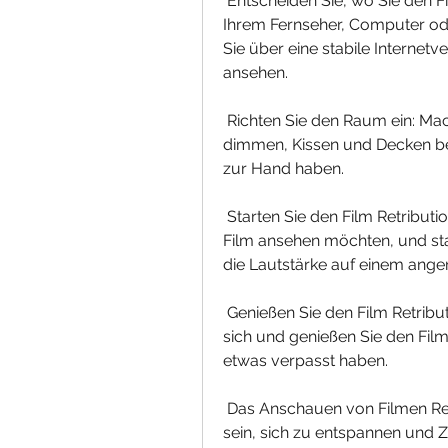
 Entscheiden Sie, wo Sie den Film ansehen möchten: Sie können den Film  auf 
Ihrem Fernseher, Computer oder
Sie über eine stabile Internetv
ansehen.
 Richten Sie den Raum ein: Machen Sie es sich bequem, indem Sie das Licht  
dimmen, Kissen und Decken ber
zur Hand haben.
 Starten Sie den Film Retribution : Schalten Sie das Gerät ein, auf dem  Sie den 
Film ansehen möchten, und start
die Lautstärke auf einem ange
 Genießen Sie den Film Retribution : Lehnen Sie sich zurück, entspannen  Sie 
sich und genießen Sie den Film
etwas verpasst haben.
 Das Anschauen von Filmen Retribution zu Hause kann eine tolle  Möglichkeit 
sein, sich zu entspannen und Ze