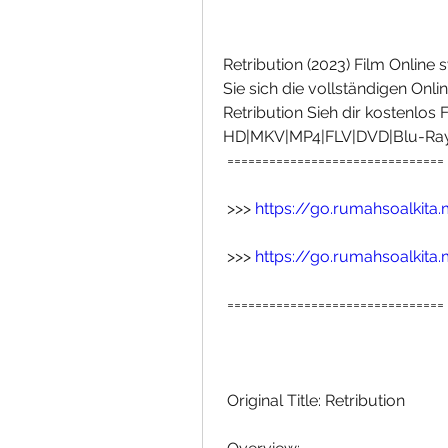
Retribution (2023) Film Online
Sie sich die vollständigen Online
Retribution Sieh dir kostenlos
HD|MKV|MP4|FLV|DVD|Blu-Ra
 ===============================
 >>> 
https://go.rumahsoalkita
 >>> 
https://go.rumahsoalkita
 ===============================
 Original Title: Retribution