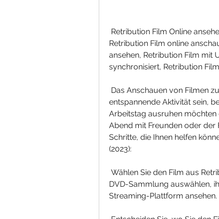
 Retribution Film Online ansehen, Retribution Film online anschauen,  
Retribution Film online anschau
ansehen, Retribution Film mit Un
synchronisiert, Retribution Film
 Das Anschauen von Filmen zu Hause kann eine unterhaltsame und  
entspannende Aktivität sein, b
Arbeitstag ausruhen möchten o
Abend mit Freunden oder der Fa
Schritte, die Ihnen helfen könn
(2023):
 Wählen Sie den Film aus Retribution (2023): Sie können einen Film aus  einer 
DVD-Sammlung auswählen, ihn o
Streaming-Plattform ansehen.