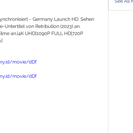
See All
 synchronisiert ~ Germany Launch HD. Sehen  
-Untertitel von Retribution (2023) an.  
 Filme an.|4K UHD|1090P FULL HD|720P  
y|
.my.id/movie/dDf
.my.id/movie/dDf