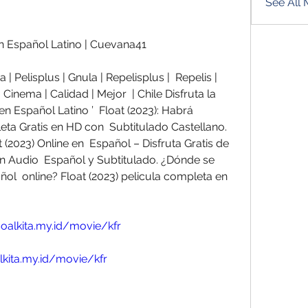
See All
 en Español Latino | Cuevana41
 | Cinema | Calidad | Mejor  | Chile Disfruta la 
en Español Latino ’  Float (2023): Habrá 
ta Gratis en HD con  Subtitulado Castellano. 
(2023) Online en  Español – Disfruta Gratis de 
n Audio  Español y Subtitulado. ¿Dónde se 
ol  online? Float (2023) pelicula completa en 
oalkita.my.id/movie/kfr
lkita.my.id/movie/kfr