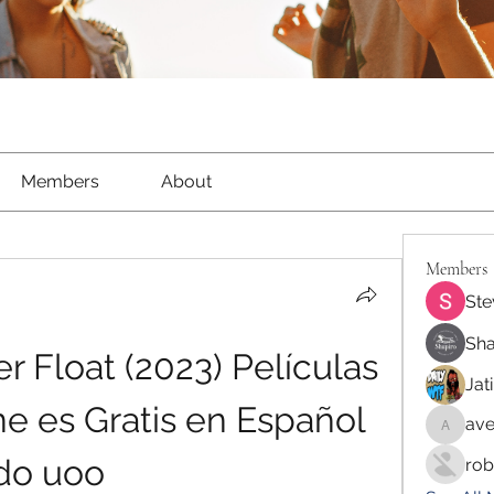
Members
About
Members
Ste
Sha
 Float (2023) Películas 
Jat
e es Gratis en Español 
ave
aventur
odo uoo
rob