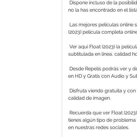
 Dispone incluso de la posibilidad de que solicites una película en concreto si 
no la has encontrado en el lis
 Las mejores peliculas online sin registrarse en todos los idiomas, Float  
(2023) pelicula completa online
 Ver aqui Float (2023) la película completa gratis y sin ads. En español latino y 
subtitulada en linea, calidad hd
 Desde Repelis podrás ver y descargar la película completa de Float (2023) 
en HD y Gratis con Audio y Sub
 Disfruta viendo gratuita y con español latino subtitulado y muy buena 
calidad de imagen.
 Recuerda que ver Float (2023) online en Repelis es totalmente gratis. Si  
tienes algún tipo de problema c
en nuestras redes sociales.