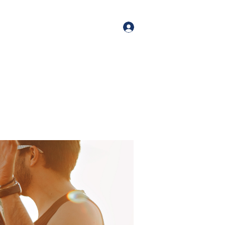
orate Events
+1 (518) 800-4881
Log In