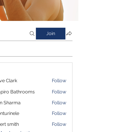
Join
ve Clark
Follow
piro Bathrooms
Follow
in Sharma
Follow
nturinele
Follow
inele
ert smith
Follow