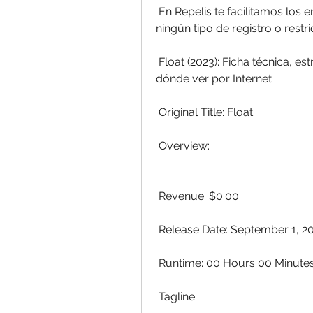
 En Repelis te facilitamos los enlaces para ver peliculas online gratis y sin 
ningún tipo de registro o restri
 Float (2023): Ficha técnica, estreno, todo sobre de la película completa y 
dónde ver por Internet
 Original Title: Float
 Overview:
 Revenue: $0.00
 Release Date: September 1, 2
 Runtime: 00 Hours 00 Minute
 Tagline: 