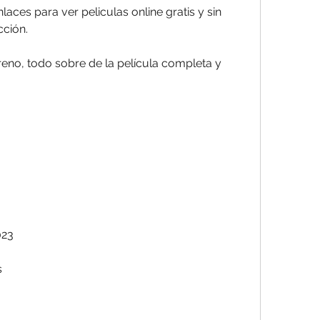
cción.
023
s