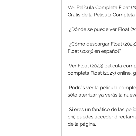
Ver Película Completa Float (20
Gratis de la Pelicula Completa
 ¿Dónde se puede ver Float (2
 ¿Cómo descargar Float (2023) desde la móvil? ¿Cómo descargar la película 
Float (2023) en español?
 Ver Float (2023) película completa en español. Disfrutar de la película 
completa Float (2023) online, gr
 Podrás ver la película completa de Float (2023) online sin registrarte.  Con 
sólo aterrizar ya verás la nue
 Si eres un fanático de las películas de Marvel como Float (2023)’ y  ‘Shang-
chi’, puedes acceder directamen
de la página.