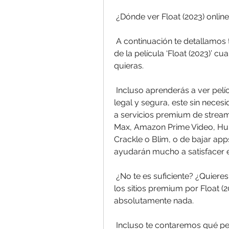
 ¿Dónde ver Float (2023) onlin
 A continuación te detallamos todo lo que debes saber para ver la mejore  
de la película ‘Float (2023)’ c
quieras.
 Incluso aprenderás a ver películas gratis online de forma absolutamente  
legal y segura, este sin neces
a servicios premium de streami
Max, Amazon Prime Video, Hulu
Crackle o Blim, o de bajar app
ayudarán mucho a satisfacer es
 ¿No te es suficiente? ¿Quieres más trucos? También te enseñaremos a usar  
los sitios premium por Float (2
absolutamente nada.
 Incluso te contaremos qué películas están en la cartelera de los cines  del 