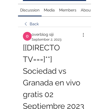
Discussion
Media
Members
About
Back
overblog siji
September 2, 2023
[[DIRECTO 
TV===]**] 
Sociedad vs 
Granada en vivo 
gratis 02 
Septiembre 2023 