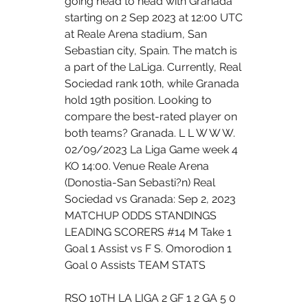
going head to head with Granada 
starting on 2 Sep 2023 at 12:00 UTC 
at Reale Arena stadium, San 
Sebastian city, Spain. The match is 
a part of the LaLiga. Currently, Real 
Sociedad rank 10th, while Granada 
hold 19th position. Looking to 
compare the best-rated player on 
both teams? Granada. L L W W W. 
02/09/2023 La Liga Game week 4 
KO 14:00. Venue Reale Arena 
(Donostia-San Sebasti?n) Real 
Sociedad vs Granada: Sep 2, 2023 
MATCHUP ODDS STANDINGS 
LEADING SCORERS #14 M Take 1 
Goal 1 Assist vs F S. Omorodion 1 
Goal 0 Assists TEAM STATS 
RSO 10TH LA LIGA 2 GF 1 2 GA 5 0 