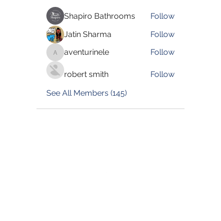
Shapiro Bathrooms
Follow
Jatin Sharma
Follow
aventurinele
Follow
aventurinele
robert smith
Follow
See All Members (145)
©2022 by Blessed Body Fitness. Proudly created with
Wix.com
Book Now