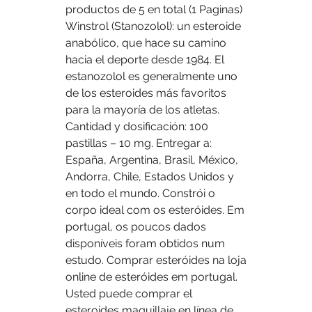
productos de 5 en total (1 Paginas) 
Winstrol (Stanozolol): un esteroide 
anabólico, que hace su camino 
hacia el deporte desde 1984. El 
estanozolol es generalmente uno 
de los esteroides más favoritos 
para la mayoría de los atletas. 
Cantidad y dosificación: 100 
pastillas – 10 mg. Entregar a: 
España, Argentina, Brasil, México, 
Andorra, Chile, Estados Unidos y 
en todo el mundo. Constrói o 
corpo ideal com os esteróides. Em 
portugal, os poucos dados 
disponíveis foram obtidos num 
estudo. Comprar esteróides na loja 
online de esteróides em portugal. 
Usted puede comprar el 
esteroides maquillaje en línea de 