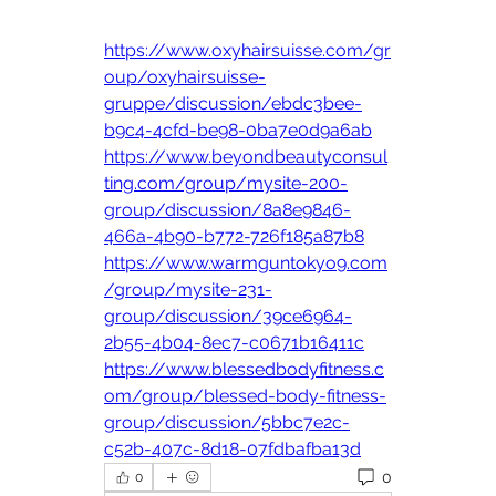
https://www.oxyhairsuisse.com/gr
oup/oxyhairsuisse-
gruppe/discussion/ebdc3bee-
b9c4-4cfd-be98-0ba7e0d9a6ab
https://www.beyondbeautyconsul
ting.com/group/mysite-200-
group/discussion/8a8e9846-
466a-4b90-b772-726f185a87b8
https://www.warmguntokyo9.com
/group/mysite-231-
group/discussion/39ce6964-
2b55-4b04-8ec7-c0671b16411c
https://www.blessedbodyfitness.c
om/group/blessed-body-fitness-
group/discussion/5bbc7e2c-
c52b-407c-8d18-07fdbafba13d
0
0