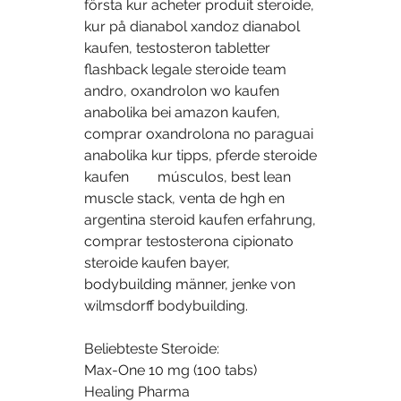
första kur acheter produit steroide, 
kur på dianabol xandoz dianabol 
kaufen, testosteron tabletter 
flashback legale steroide team 
andro, oxandrolon wo kaufen 
anabolika bei amazon kaufen, 
comprar oxandrolona no paraguai 
anabolika kur tipps, pferde steroide 
kaufen        músculos, best lean 
muscle stack, venta de hgh en 
argentina steroid kaufen erfahrung, 
comprar testosterona cipionato 
steroide kaufen bayer, 
bodybuilding männer, jenke von 
wilmsdorff bodybuilding.
Beliebteste Steroide:
Max-One 10 mg (100 tabs)
Healing Pharma