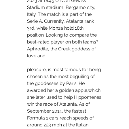
2023 at 18:45 UTC at Gewiss 
Stadium stadium, Bergamo city, 
Italy. The match is a part of the 
Serie A. Currently, Atalanta rank 
3rd, while Monza hold 18th 
position. Looking to compare the 
best-rated player on both teams?    
Aphrodite, the Greek goddess of 
love and 
pleasure, is most famous for being 
chosen as the most beguiling of 
the goddesses by Paris. He 
awarded her a golden apple,which 
she later used to help Hippomenes 
win the race of Atalanta. As of 
September 2014, the fastest 
Formula 1 cars reach speeds of 
around 223 mph at the Italian 