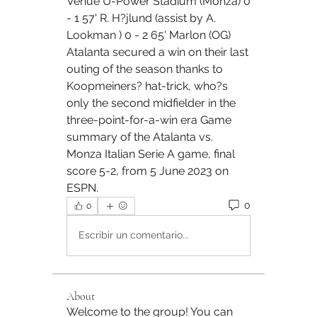
Venue U-Power Stadium (Monza) 0 
- 1 57' R. H?jlund (assist by A. 
Lookman ) 0 - 2 65' Marlon (OG) 
Atalanta secured a win on their last 
outing of the season thanks to 
Koopmeiners? hat-trick, who?s 
only the second midfielder in the 
three-point-for-a-win era Game 
summary of the Atalanta vs. 
Monza Italian Serie A game, final 
score 5-2, from 5 June 2023 on 
ESPN.
0
0
Escribir un comentario...
About
Welcome to the group! You can