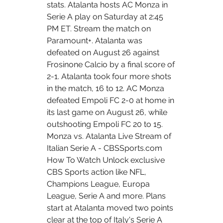
stats. Atalanta hosts AC Monza in 
Serie A play on Saturday at 2:45 
PM ET. Stream the match on 
Paramount+. Atalanta was 
defeated on August 26 against 
Frosinone Calcio by a final score of 
2-1. Atalanta took four more shots 
in the match, 16 to 12. AC Monza 
defeated Empoli FC 2-0 at home in 
its last game on August 26, while 
outshooting Empoli FC 20 to 15. 
Monza vs. Atalanta Live Stream of 
Italian Serie A - CBSSports.com 
How To Watch Unlock exclusive 
CBS Sports action like NFL, 
Champions League, Europa 
League, Serie A and more. Plans 
start at Atalanta moved two points 
clear at the top of Italy's Serie A 