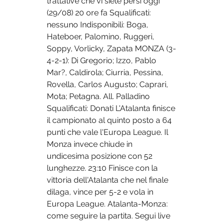
trattative che vi siete persi oggi 
(29/08) 20 ore fa Squalificati: 
nessuno Indisponibili: Boga, 
Hateboer, Palomino, Ruggeri, 
Soppy, Vorlicky, Zapata MONZA (3-
4-2-1): Di Gregorio; Izzo, Pablo 
Mar?, Caldirola; Ciurria, Pessina, 
Rovella, Carlos Augusto; Caprari, 
Mota; Petagna. All. Palladino 
Squalificati: Donati L'Atalanta finisce 
il campionato al quinto posto a 64 
punti che vale l'Europa League. Il 
Monza invece chiude in 
undicesima posizione con 52 
lunghezze. 23:10 Finisce con la 
vittoria dell'Atalanta che nel finale 
dilaga, vince per 5-2 e vola in 
Europa League. Atalanta-Monza: 
come seguire la partita. Segui live 