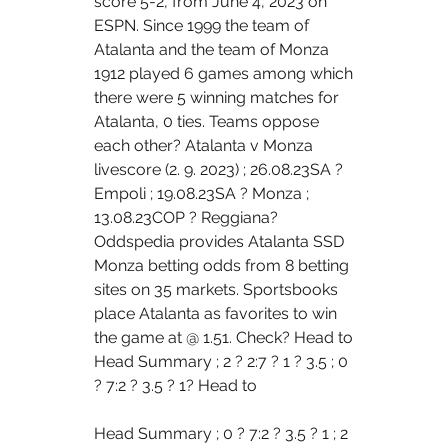
score 5-2, from June 4, 2023 on 
ESPN. Since 1999 the team of 
Atalanta and the team of Monza 
1912 played 6 games among which 
there were 5 winning matches for 
Atalanta, 0 ties. Teams oppose 
each other? Atalanta v Monza 
livescore (2. 9. 2023) ; 26.08.23SA ? 
Empoli ; 19.08.23SA ? Monza ; 
13.08.23COP ? Reggiana? 
Oddspedia provides Atalanta SSD 
Monza betting odds from 8 betting 
sites on 35 markets. Sportsbooks 
place Atalanta as favorites to win 
the game at @ 1.51. Check? Head to 
Head Summary ; 2 ? 2:7 ? 1 ? 3.5 ; 0 
? 7:2 ? 3.5 ? 1? Head to 
Head Summary ; 0 ? 7:2 ? 3.5 ? 1 ; 2 