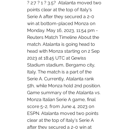
? 2:7 ? 1 ? 3.5?  Atalanta moved two 
points clear at the top of Italy's 
Serie A after they secured a 2-0 
win at bottom-placed Monza on 
Monday. May 16, 2023, 11:54 pm - 
Reuters Match Timeline About the 
match. Atalanta is going head to 
head with Monza starting on 2 Sep 
2023 at 18:45 UTC at Gewiss 
Stadium stadium, Bergamo city, 
Italy. The match is a part of the 
Serie A. Currently, Atalanta rank 
5th, while Monza hold 2nd position. 
Game summary of the Atalanta vs. 
Monza Italian Serie A game, final 
score 5-2, from June 4, 2023 on 
ESPN. Atalanta moved two points 
clear at the top of Italy's Serie A 
after they secured a 2-0 win at 