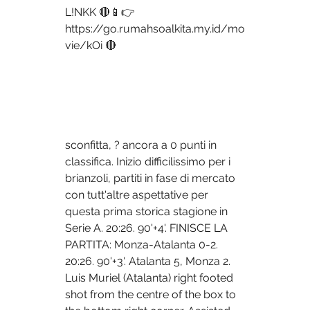
L!NKK 🔴📱👉 
https://go.rumahsoalkita.my.id/mo
vie/kOi 🔴
sconfitta, ? ancora a 0 punti in 
classifica. Inizio difficilissimo per i 
brianzoli, partiti in fase di mercato 
con tutt'altre aspettative per 
questa prima storica stagione in 
Serie A. 20:26. 90'+4'. FINISCE LA 
PARTITA: Monza-Atalanta 0-2. 
20:26. 90'+3'. Atalanta 5, Monza 2. 
Luis Muriel (Atalanta) right footed 
shot from the centre of the box to 