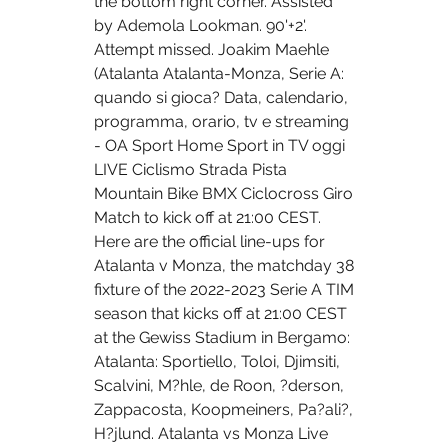
the bottom right corner. Assisted 
by Ademola Lookman. 90'+2'. 
Attempt missed. Joakim Maehle 
(Atalanta Atalanta-Monza, Serie A: 
quando si gioca? Data, calendario, 
programma, orario, tv e streaming 
- OA Sport Home Sport in TV oggi 
LIVE Ciclismo Strada Pista 
Mountain Bike BMX Ciclocross Giro 
Match to kick off at 21:00 CEST. 
Here are the official line-ups for 
Atalanta v Monza, the matchday 38 
fixture of the 2022-2023 Serie A TIM 
season that kicks off at 21:00 CEST 
at the Gewiss Stadium in Bergamo: 
Atalanta: Sportiello, Toloi, Djimsiti, 
Scalvini, M?hle, de Roon, ?derson, 
Zappacosta, Koopmeiners, Pa?ali?, 
H?jlund. Atalanta vs Monza Live 