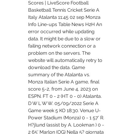
Scores | LiveScore Football 
Basketball Tennis Cricket Serie A 
Italy Atalanta 11:45 02 sep Monza 
Info Line-ups Table News H2H An 
error occurred while updating 
data. It might be due to a slow or 
failing network connection or a 
problem on the servers. The 
website will automatically retry to 
download the data. Game 
summary of the Atalanta vs. 
Monza Italian Serie A game, final 
score 5-2, from June 4, 2023 on 
ESPN. FT 0 - 2 (HT 0 - 0) Atalanta. 
D W L W W. 05/09/2022 Serie A 
Game week 5 KO 18:30. Venue U-
Power Stadium (Monza) 0 - 1 57' R. 
H?jlund (assist by A. Lookman ) 0 - 
2 65' Marlon (OG) Nella 5? giornata 