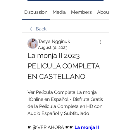
Discussion
Media
Members
About
Back
Tasya Ngginuk
August 31, 2023
La monja II 2023 
PELICULA COMPLETA 
EN CASTELLANO
Ver Película Completa La monja 
IIOnline en Español - Disfruta Gratis 
de la Pelicula Completa en HD con 
Audio Español y Subtitulado 
☛ 🎬 VER AHORA ☛☛ 
La monja II 