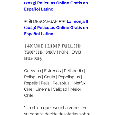
(2023) Peliculas Online Gratis en 
Español Latino
☛ 🎬 DESCARGAR ☛☛
 La monja II 
(2023) Peliculas Online Gratis en 
Español Latino
 | 𝟜𝕂 𝕌ℍ𝔻 | 𝟙𝟘𝟠𝟘ℙ 𝔽𝕌𝕃𝕃 ℍ𝔻 | 
𝟟𝟚𝟘ℙ ℍ𝔻 | 𝕄𝕂𝕍 | 𝕄ℙ𝟜 | 𝔻𝕍𝔻 | 
𝔹𝕝𝕦-ℝ𝕒𝕪 |
Cuevana | Estrenos | Pelispedia | 
Pelisplus | Gnula | Repelisplus | 
Repelis | Pelis | Pelisplus| | Netflix | 
Cine | Cinema | Calidad | Mejor | 
Chile
"Un chico que escucha voces en 
su cabeza decide desatarlas sobre 