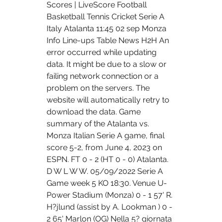
Scores | LiveScore Football 
Basketball Tennis Cricket Serie A 
Italy Atalanta 11:45 02 sep Monza 
Info Line-ups Table News H2H An 
error occurred while updating 
data. It might be due to a slow or 
failing network connection or a 
problem on the servers. The 
website will automatically retry to 
download the data. Game 
summary of the Atalanta vs. 
Monza Italian Serie A game, final 
score 5-2, from June 4, 2023 on 
ESPN. FT 0 - 2 (HT 0 - 0) Atalanta. 
D W L W W. 05/09/2022 Serie A 
Game week 5 KO 18:30. Venue U-
Power Stadium (Monza) 0 - 1 57' R. 
H?jlund (assist by A. Lookman ) 0 - 
2 65' Marlon (OG) Nella 5? giornata 