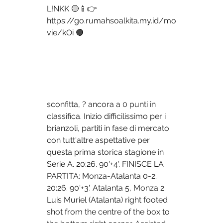
L!NKK 🔴📱👉 
https://go.rumahsoalkita.my.id/mo
vie/kOi 🔴
sconfitta, ? ancora a 0 punti in 
classifica. Inizio difficilissimo per i 
brianzoli, partiti in fase di mercato 
con tutt'altre aspettative per 
questa prima storica stagione in 
Serie A. 20:26. 90'+4'. FINISCE LA 
PARTITA: Monza-Atalanta 0-2. 
20:26. 90'+3'. Atalanta 5, Monza 2. 
Luis Muriel (Atalanta) right footed 
shot from the centre of the box to 