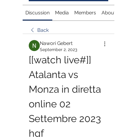
Discussion
Media
Members
About
Back
Nawori Gebert
September 2, 2023
[[watch live#]] 
Atalanta vs 
Monza in diretta 
online 02 
Settembre 2023 
hgf