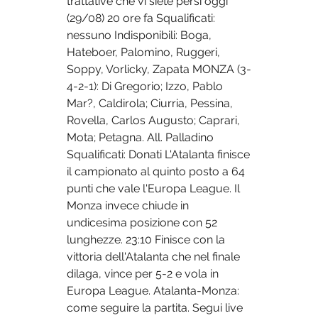
trattative che vi siete persi oggi 
(29/08) 20 ore fa Squalificati: 
nessuno Indisponibili: Boga, 
Hateboer, Palomino, Ruggeri, 
Soppy, Vorlicky, Zapata MONZA (3-
4-2-1): Di Gregorio; Izzo, Pablo 
Mar?, Caldirola; Ciurria, Pessina, 
Rovella, Carlos Augusto; Caprari, 
Mota; Petagna. All. Palladino 
Squalificati: Donati L'Atalanta finisce 
il campionato al quinto posto a 64 
punti che vale l'Europa League. Il 
Monza invece chiude in 
undicesima posizione con 52 
lunghezze. 23:10 Finisce con la 
vittoria dell'Atalanta che nel finale 
dilaga, vince per 5-2 e vola in 
Europa League. Atalanta-Monza: 
come seguire la partita. Segui live 