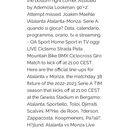
the bottom right corner. Assisted 
by Ademola Lookman. 90'+2'. 
Attempt missed. Joakim Maehle 
(Atalanta Atalanta-Monza, Serie A: 
quando si gioca? Data, calendario, 
programma, orario, tv e streaming 
- OA Sport Home Sport in TV oggi 
LIVE Ciclismo Strada Pista 
Mountain Bike BMX Ciclocross Giro 
Match to kick off at 21:00 CEST. 
Here are the official line-ups for 
Atalanta v Monza, the matchday 38 
fixture of the 2022-2023 Serie A TIM 
season that kicks off at 21:00 CEST 
at the Gewiss Stadium in Bergamo: 
Atalanta: Sportiello, Toloi, Djimsiti, 
Scalvini, M?hle, de Roon, ?derson, 
Zappacosta, Koopmeiners, Pa?ali?, 
H?jlund. Atalanta vs Monza Live 