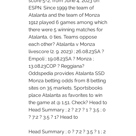
score 5-2, from June 4, 2023 on 
ESPN. Since 1999 the team of 
Atalanta and the team of Monza 
1912 played 6 games among which 
there were 5 winning matches for 
Atalanta, 0 ties. Teams oppose 
each other? Atalanta v Monza 
livescore (2. 9. 2023) ; 26.08.23SA ? 
Empoli ; 19.08.23SA ? Monza ; 
13.08.23COP ? Reggiana? 
Oddspedia provides Atalanta SSD 
Monza betting odds from 8 betting 
sites on 35 markets. Sportsbooks 
place Atalanta as favorites to win 
the game at @ 1.51. Check? Head to 
Head Summary ; 2 ? 2:7 ? 1 ? 3.5 ; 0 
? 7:2 ? 3.5 ? 1? Head to 
Head Summary ; 0 ? 7:2 ? 3.5 ? 1 ; 2 