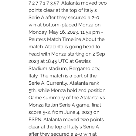
? 2:7 ? 1 ? 3.5?  Atalanta moved two 
points clear at the top of Italy's 
Serie A after they secured a 2-0 
win at bottom-placed Monza on 
Monday. May 16, 2023, 11:54 pm - 
Reuters Match Timeline About the 
match. Atalanta is going head to 
head with Monza starting on 2 Sep 
2023 at 18:45 UTC at Gewiss 
Stadium stadium, Bergamo city, 
Italy. The match is a part of the 
Serie A. Currently, Atalanta rank 
5th, while Monza hold 2nd position. 
Game summary of the Atalanta vs. 
Monza Italian Serie A game, final 
score 5-2, from June 4, 2023 on 
ESPN. Atalanta moved two points 
clear at the top of Italy's Serie A 
after they secured a 2-0 win at 