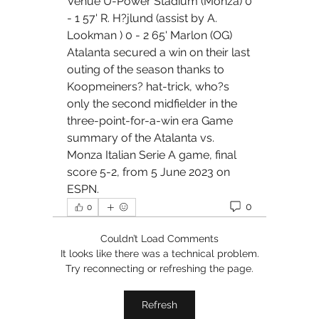
Venue U-Power Stadium (Monza) 0 
- 1 57' R. H?jlund (assist by A. 
Lookman ) 0 - 2 65' Marlon (OG) 
Atalanta secured a win on their last 
outing of the season thanks to 
Koopmeiners? hat-trick, who?s 
only the second midfielder in the 
three-point-for-a-win era Game 
summary of the Atalanta vs. 
Monza Italian Serie A game, final 
score 5-2, from 5 June 2023 on 
ESPN.
0
0
Couldn’t Load Comments
It looks like there was a technical problem.
Try reconnecting or refreshing the page.
Refresh