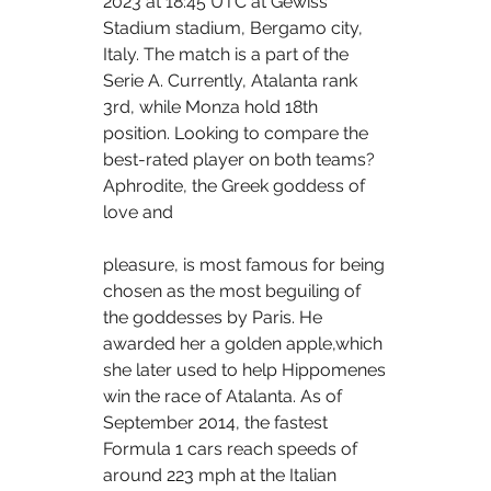
2023 at 18:45 UTC at Gewiss 
Stadium stadium, Bergamo city, 
Italy. The match is a part of the 
Serie A. Currently, Atalanta rank 
3rd, while Monza hold 18th 
position. Looking to compare the 
best-rated player on both teams?    
Aphrodite, the Greek goddess of 
love and 
pleasure, is most famous for being 
chosen as the most beguiling of 
the goddesses by Paris. He 
awarded her a golden apple,which 
she later used to help Hippomenes 
win the race of Atalanta. As of 
September 2014, the fastest 
Formula 1 cars reach speeds of 
around 223 mph at the Italian 