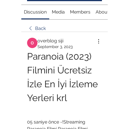
Discussion
Media
Members
About
Back
overblog siji
September 3, 2023
Paranoia (2023) 
Filmini Ücretsiz 
İzle En İyi İzleme 
Yerleri krl
05 saniye önce -!Streaming 
Paranoia Filmi Paranoia Filmi 