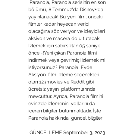
 Paranoia, Paranoia serisinin en son 
bölümü, 8 Temmuz'da Disney+'da  
yayınlanacak! Bu yeni film, önceki 
filmler kadar heyecan verici  
olacağına söz veriyor ve izleyicileri 
aksiyon ve macera dolu tutacak.  
İzlemek için sabırsızlanı05 saniye 
önce -!Yeni çıkan Paranoia filmi  
indirmek veya çevrimiçi izlemek mi 
istiyorsunuz? Paranoia, Evde 
Aksiyon  filmi izleme seçenekleri 
olan 123movies ve Reddit gibi 
ücretsiz yayın  platformlarında 
mevcuttur. Ayrıca, Paranoia filmini 
evinizde izlemenin  yollarını da 
içeren bilgiler bulunmaktadır. İşte 
Paranoia hakkında  güncel bilgiler:
 GÜNCELLEME September 3, 2023