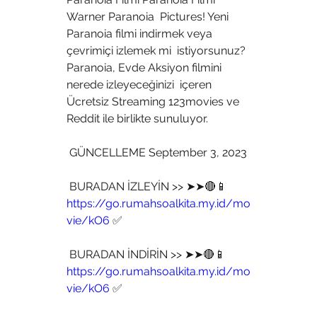
Warner Paranoia  Pictures! Yeni 
Paranoia filmi indirmek veya 
çevrimiçi izlemek mi  istiyorsunuz? 
Paranoia, Evde Aksiyon filmini 
nerede izleyeceğinizi  içeren 
Ücretsiz Streaming 123movies ve 
Reddit ile birlikte sunuluyor.
 GÜNCELLEME September 3, 2023
 BURADAN İZLEYİN >> ➤➤🔴📱 
https://go.rumahsoalkita.my.id/mo
vie/kO6
 ✅
 BURADAN İNDİRİN >> ➤➤🔴📱 
https://go.rumahsoalkita.my.id/mo
vie/kO6
 ✅