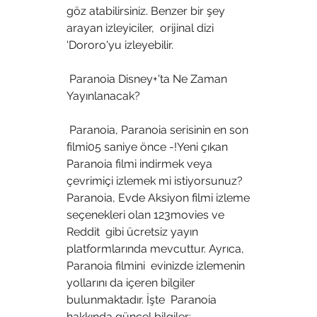
göz atabilirsiniz. Benzer bir şey 
arayan izleyiciler,  orijinal dizi 
'Dororo'yu izleyebilir.
 Paranoia Disney+'ta Ne Zaman 
Yayınlanacak?
 Paranoia, Paranoia serisinin en son 
filmi05 saniye önce -!Yeni çıkan  
Paranoia filmi indirmek veya 
çevrimiçi izlemek mi istiyorsunuz?  
Paranoia, Evde Aksiyon filmi izleme 
seçenekleri olan 123movies ve 
Reddit  gibi ücretsiz yayın 
platformlarında mevcuttur. Ayrıca, 
Paranoia filmini  evinizde izlemenin 
yollarını da içeren bilgiler 
bulunmaktadır. İşte  Paranoia 
hakkında güncel bilgiler: