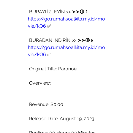
 BURAYI İZLEYİN >> ➤➤🔴📱 
https://go.rumahsoalkita.my.id/mo
vie/kO6
 ✅
 BURADAN İNDİRİN >> ➤➤🔴📱 
https://go.rumahsoalkita.my.id/mo
vie/kO6
 ✅
 Original Title: Paranoia
 Overview:
 Revenue: $0.00
 Release Date: August 19, 2023
 Runtime: 00 Hours 03 Minutes