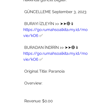
 GÜNCELLEME September 3, 2023
 BURAYI İZLEYİN >> ➤➤🔴📱 
https://go.rumahsoalkita.my.id/mo
vie/kO6
 ✅
 BURADAN İNDİRİN >> ➤➤🔴📱 
https://go.rumahsoalkita.my.id/mo
vie/kO6
 ✅
 Original Title: Paranoia
 Overview:
 Revenue: $0.00