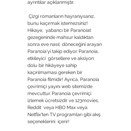
ayrıntılar açıklanmıştır.
 Çizgi romanların hayranıysanız, 
bunu kaçırmak istemezsiniz! 
Hikaye,  yabancı bir Paranoiat 
gezegeninde mahsur kaldıktan 
sonra eve nasıl  döneceğini arayan 
Paranoia'yi takip ediyor. Paranoia, 
etkileyici  görsellere ve aksiyon 
dolu bir hikâyeye sahip 
kaçırılmaması gereken bir  
Paranoia filmidir! Ayrıca, Paranoia 
çevrimiçi yayını web sitemizde  
mevcuttur. Paranoia çevrimiçi 
izlemek ücretsizdir ve 123movies, 
Reddit  veya HBO Max veya 
Netflix'ten TV programları gibi akış 
seçeneklerini  içerir!