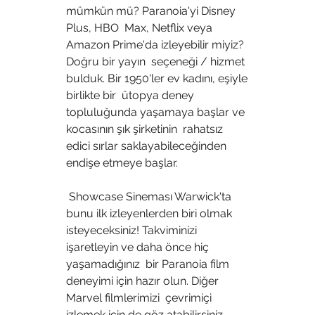
mümkün mü? Paranoia'yi Disney 
Plus, HBO  Max, Netflix veya 
Amazon Prime'da izleyebilir miyiz? 
Doğru bir yayın  seçeneği / hizmet 
bulduk. Bir 1950'ler ev kadını, eşiyle 
birlikte bir  ütopya deney 
topluluğunda yaşamaya başlar ve 
kocasının şık şirketinin  rahatsız 
edici sırlar saklayabileceğinden 
endişe etmeye başlar.
 Showcase Sineması Warwick'ta 
bunu ilk izleyenlerden biri olmak  
isteyeceksiniz! Takviminizi 
işaretleyin ve daha önce hiç 
yaşamadığınız  bir Paranoia film 
deneyimi için hazır olun. Diğer 
Marvel filmlerimizi  çevrimiçi 
izlemek için de göz atabilirsiniz. 