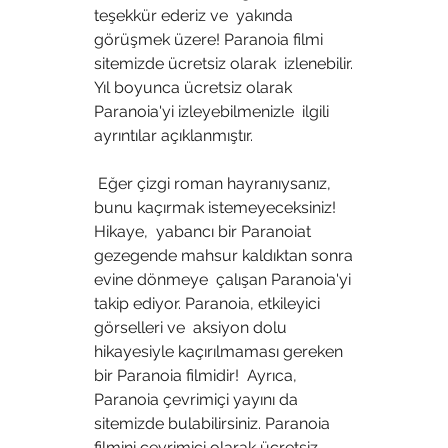
teşekkür ederiz ve  yakında 
görüşmek üzere! Paranoia filmi 
sitemizde ücretsiz olarak  izlenebilir. 
Yıl boyunca ücretsiz olarak 
Paranoia'yi izleyebilmenizle  ilgili 
ayrıntılar açıklanmıştır.
 Eğer çizgi roman hayranıysanız, 
bunu kaçırmak istemeyeceksiniz! 
Hikaye,  yabancı bir Paranoiat 
gezegende mahsur kaldıktan sonra 
evine dönmeye  çalışan Paranoia'yi 
takip ediyor. Paranoia, etkileyici 
görselleri ve  aksiyon dolu 
hikayesiyle kaçırılmaması gereken 
bir Paranoia filmidir!  Ayrıca, 
Paranoia çevrimiçi yayını da 
sitemizde bulabilirsiniz. Paranoia  
filmini çevrimiçi olarak ücretsiz 