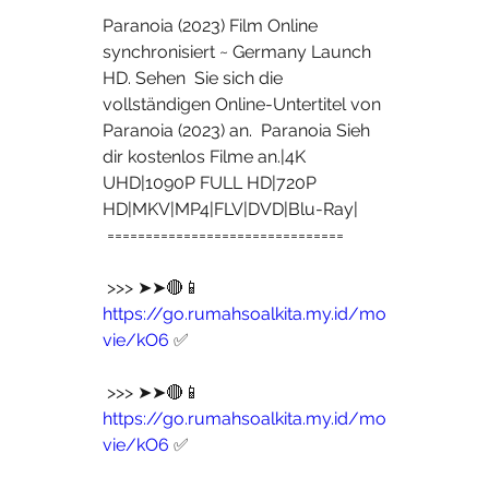
Paranoia (2023) Film Online 
synchronisiert ~ Germany Launch 
HD. Sehen  Sie sich die 
vollständigen Online-Untertitel von 
Paranoia (2023) an.  Paranoia Sieh 
dir kostenlos Filme an.|4K 
UHD|1090P FULL HD|720P  
HD|MKV|MP4|FLV|DVD|Blu-Ray|
 ===============================
 >>> ➤➤🔴📱 
https://go.rumahsoalkita.my.id/mo
vie/kO6
 ✅
 >>> ➤➤🔴📱 
https://go.rumahsoalkita.my.id/mo
vie/kO6
 ✅