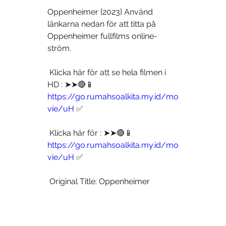
Oppenheimer {2023} Använd 
länkarna nedan för att titta på 
Oppenheimer fullfilms online-
ström.
 Klicka här för att se hela filmen i 
HD : ➤➤🔴📱 
https://go.rumahsoalkita.my.id/mo
vie/uH
 ✅
 Klicka här för : ➤➤🔴📱 
https://go.rumahsoalkita.my.id/mo
vie/uH
 ✅
 Original Title: Oppenheimer