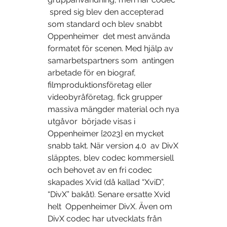
 spred sig blev den accepterad 
som standard och blev snabbt 
Oppenheimer  det mest använda 
formatet för scenen. Med hjälp av 
samarbetspartners som  antingen 
arbetade för en biograf, 
filmproduktionsföretag eller  
videobyråföretag, fick grupper 
massiva mängder material och nya 
utgåvor  började visas i 
Oppenheimer {2023} en mycket 
snabb takt. När version 4.0  av DivX 
släpptes, blev codec kommersiell 
och behovet av en fri codec  
skapades Xvid (då kallad “XviD”, 
“DivX” bakåt). Senare ersatte Xvid 
helt  Oppenheimer DivX. Även om 
DivX codec har utvecklats från 