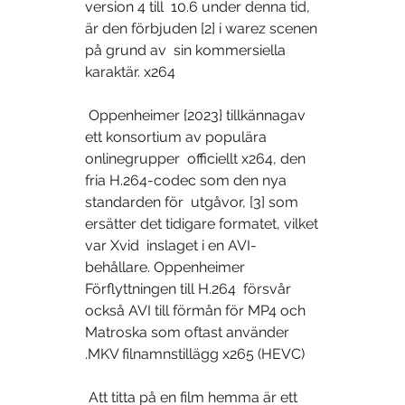
version 4 till  10.6 under denna tid, 
är den förbjuden [2] i warez scenen 
på grund av  sin kommersiella 
karaktär. x264
 Oppenheimer {2023} tillkännagav 
ett konsortium av populära 
onlinegrupper  officiellt x264, den 
fria H.264-codec som den nya 
standarden för  utgåvor, [3] som 
ersätter det tidigare formatet, vilket 
var Xvid  inslaget i en AVI-
behållare. Oppenheimer 
Förflyttningen till H.264  försvår 
också AVI till förmån för MP4 och 
Matroska som oftast använder  
.MKV filnamnstillägg x265 (HEVC)
 Att titta på en film hemma är ett 