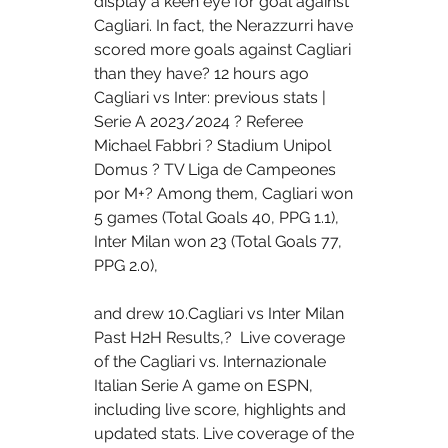
display a keen eye for goal against 
Cagliari. In fact, the Nerazzurri have 
scored more goals against Cagliari 
than they have? 12 hours ago 
Cagliari vs Inter: previous stats | 
Serie A 2023/2024 ? Referee 
Michael Fabbri ? Stadium Unipol 
Domus ? TV Liga de Campeones 
por M+? Among them, Cagliari won 
5 games (Total Goals 40, PPG 1.1), 
Inter Milan won 23 (Total Goals 77, 
PPG 2.0), 
and drew 10.Cagliari vs Inter Milan 
Past H2H Results,?  Live coverage 
of the Cagliari vs. Internazionale 
Italian Serie A game on ESPN, 
including live score, highlights and 
updated stats. Live coverage of the 