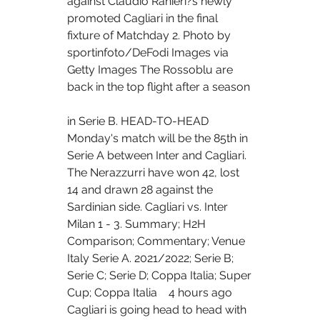
against Claudio Ranieri?s newly 
promoted Cagliari in the final 
fixture of Matchday 2. Photo by 
sportinfoto/DeFodi Images via 
Getty Images The Rossoblu are 
back in the top flight after a season 
in Serie B. HEAD-TO-HEAD 
Monday's match will be the 85th in 
Serie A between Inter and Cagliari. 
The Nerazzurri have won 42, lost 
14 and drawn 28 against the 
Sardinian side. Cagliari vs. Inter 
Milan 1 - 3. Summary; H2H 
Comparison; Commentary; Venue 
Italy Serie A. 2021/2022; Serie B; 
Serie C; Serie D; Coppa Italia; Super 
Cup; Coppa Italia    4 hours ago 
Cagliari is going head to head with 