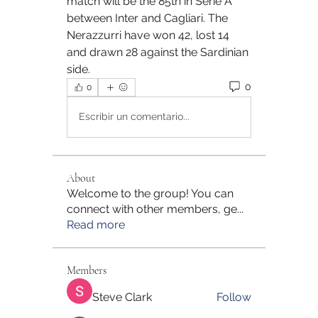
match will be the 85th in Serie A 
between Inter and Cagliari. The 
Nerazzurri have won 42, lost 14 
and drawn 28 against the Sardinian 
side.
0
0
Escribir un comentario...
About
Welcome to the group! You can
connect with other members, ge
...
Read more
Members
Steve Clark
Follow