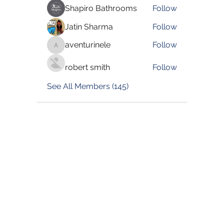
Shapiro Bathrooms
Follow
Jatin Sharma
Follow
aventurinele
Follow
aventurinele
robert smith
Follow
See All Members (145)
©2022 by Blessed Body Fitness. Proudly created with
Wix.com
Book Now