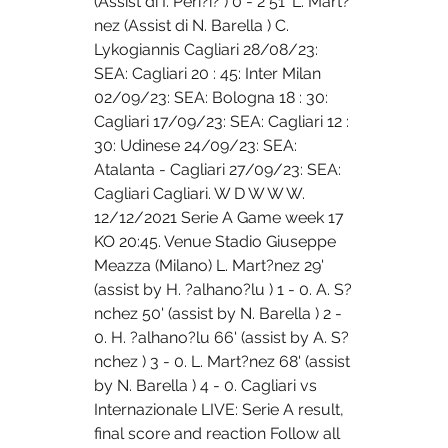
(Assist di I. Peri?i? ) 0 - 2 51' L. Mart?
nez (Assist di N. Barella ) C. 
Lykogiannis Cagliari 28/08/23: 
SEA: Cagliari 20 : 45: Inter Milan 
02/09/23: SEA: Bologna 18 : 30: 
Cagliari 17/09/23: SEA: Cagliari 12 : 
30: Udinese 24/09/23: SEA: 
Atalanta - Cagliari 27/09/23: SEA: 
Cagliari Cagliari. W D W W W. 
12/12/2021 Serie A Game week 17 
KO 20:45. Venue Stadio Giuseppe 
Meazza (Milano) L. Mart?nez 29' 
(assist by H. ?alhano?lu ) 1 - 0. A. S?
nchez 50' (assist by N. Barella ) 2 - 
0. H. ?alhano?lu 66' (assist by A. S?
nchez ) 3 - 0. L. Mart?nez 68' (assist 
by N. Barella ) 4 - 0. Cagliari vs 
Internazionale LIVE: Serie A result, 
final score and reaction Follow all 