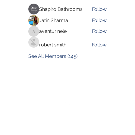
Shapiro Bathrooms
Follow
Jatin Sharma
Follow
aventurinele
Follow
aventurinele
robert smith
Follow
See All Members (145)
©2022 by Blessed Body Fitness. Proudly created with
Wix.com
Book Now