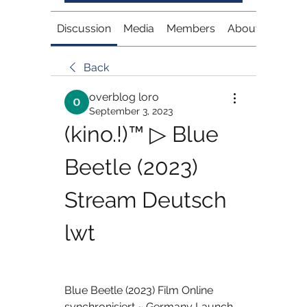
Discussion
Media
Members
About
Back
overblog loro
September 3, 2023
(kino.!)™ ▷ Blue 
Beetle (2023) 
Stream Deutsch 
lwt
Blue Beetle (2023) Film Online 
synchronisiert ~ Germany Launch 