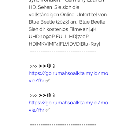
HD. Sehen  Sie sich die 
vollständigen Online-Untertitel von 
Blue Beetle (2023) an.  Blue Beetle 
Sieh dir kostenlos Filme an.|4K 
UHD|1090P FULL HD|720P  
HD|MKV|MP4|FLV|DVD|Blu-Ray|
 ===============================
 >>> ➤➤🔴📱 
https://go.rumahsoalkita.my.id/mo
vie/fhr
 ✅
 >>> ➤➤🔴📱 
https://go.rumahsoalkita.my.id/mo
vie/fhr
 ✅
 ===============================