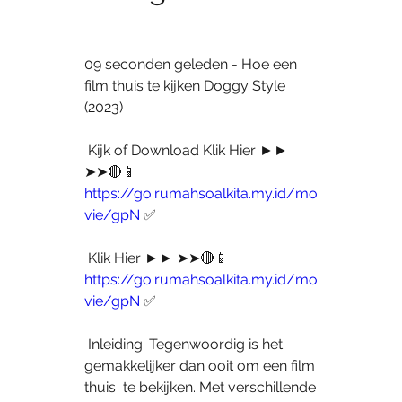
09 seconden geleden - Hoe een 
film thuis te kijken Doggy Style 
(2023)
 Kijk of Download Klik Hier ►► 
➤➤🔴📱 
https://go.rumahsoalkita.my.id/mo
vie/gpN
 ✅
 Klik Hier ►► ➤➤🔴📱 
https://go.rumahsoalkita.my.id/mo
vie/gpN
 ✅
 Inleiding: Tegenwoordig is het 
gemakkelijker dan ooit om een film 
thuis  te bekijken. Met verschillende 