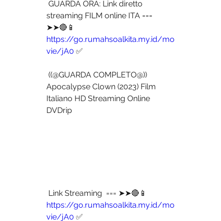
 GUARDA ORA: Link diretto 
streaming FILM online ITA === 
➤➤🔴📱 
https://go.rumahsoalkita.my.id/mo
vie/jA0
 ✅
 ((@GUARDA COMPLETO@)) 
Apocalypse Clown (2023) Film 
Italiano HD Streaming Online 
DVDrip
 Link Streaming  === ➤➤🔴📱 
https://go.rumahsoalkita.my.id/mo
vie/jA0
 ✅