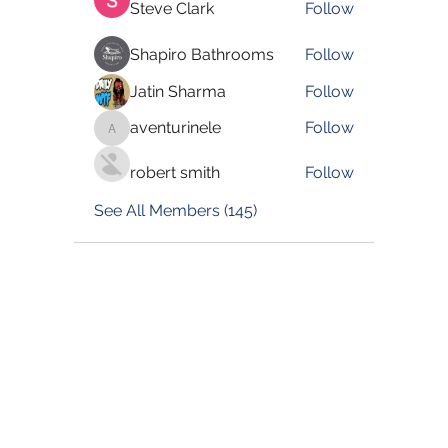
Steve Clark
Follow
Shapiro Bathrooms
Follow
Jatin Sharma
Follow
aventurinele
Follow
aventurinele
robert smith
Follow
See All Members (145)
©2022 by Blessed Body Fitness. Proudly created with
Wix.com