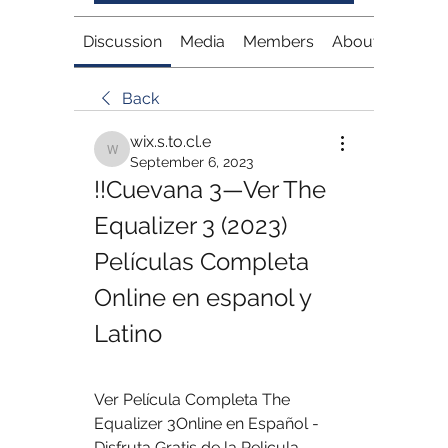
Discussion
Media
Members
About
Back
wix.s.to.cl.e
wix.s.to.cl.e
September 6, 2023
!!Cuevana 3—Ver The 
Equalizer 3 (2023) 
Películas Completa 
Online en espanol y 
Latino
Ver Película Completa The 
Equalizer 3Online en Español - 
Disfruta Gratis de la Pelicula 