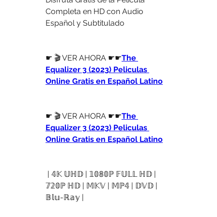
Completa en HD con Audio 
Español y Subtitulado 
☛ 🎬 VER AHORA ☛☛
The 
Equalizer 3 (2023) Peliculas 
Online Gratis en Español Latino
☛ 🎬 VER AHORA ☛☛
The 
Equalizer 3 (2023) Peliculas 
Online Gratis en Español Latino
 | 𝟜𝕂 𝕌ℍ𝔻 | 𝟙𝟘𝟠𝟘ℙ 𝔽𝕌𝕃𝕃 ℍ𝔻 | 
𝟟𝟚𝟘ℙ ℍ𝔻 | 𝕄𝕂𝕍 | 𝕄ℙ𝟜 | 𝔻𝕍𝔻 | 
𝔹𝕝𝕦-ℝ𝕒𝕪 |