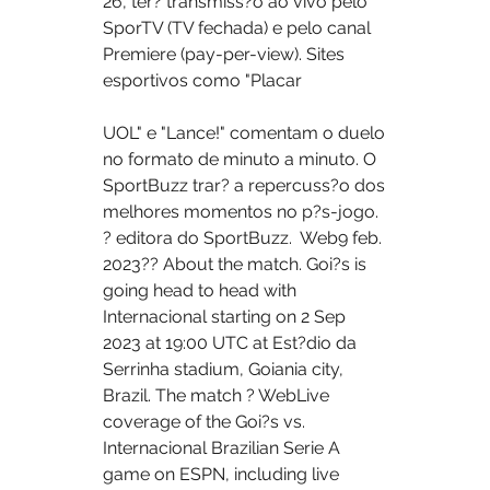
26, ter? transmiss?o ao vivo pelo 
SporTV (TV fechada) e pelo canal 
Premiere (pay-per-view). Sites 
esportivos como "Placar 
UOL" e "Lance!" comentam o duelo 
no formato de minuto a minuto. O 
SportBuzz trar? a repercuss?o dos 
melhores momentos no p?s-jogo. 
? editora do SportBuzz.  Web9 feb. 
2023?? About the match. Goi?s is 
going head to head with 
Internacional starting on 2 Sep 
2023 at 19:00 UTC at Est?dio da 
Serrinha stadium, Goiania city, 
Brazil. The match ? WebLive 
coverage of the Goi?s vs. 
Internacional Brazilian Serie A 
game on ESPN, including live 