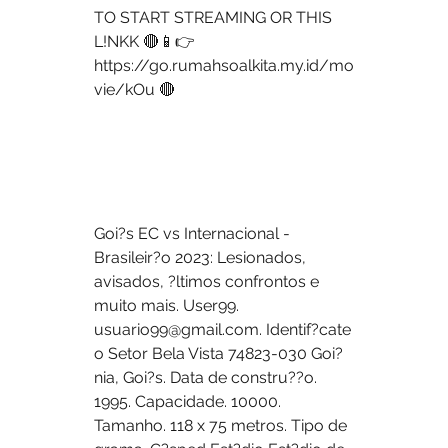
TO START STREAMING OR THIS 
L!NKK 🔴📱👉 
https://go.rumahsoalkita.my.id/mo
vie/kOu 🔴
Goi?s EC vs Internacional - 
Brasileir?o 2023: Lesionados, 
avisados, ?ltimos confrontos e 
muito mais. User99. 
usuario99@gmail.com. Identif?cate 
o Setor Bela Vista 74823-030 Goi?
nia, Goi?s. Data de constru??o. 
1995. Capacidade. 10000. 
Tamanho. 118 x 75 metros. Tipo de 