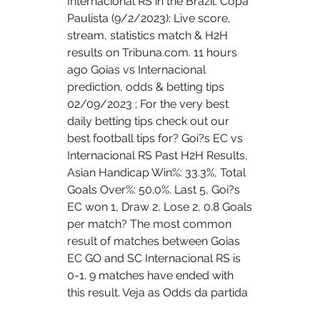
Internacional RS in the Brazil. Copa 
Paulista (9/2/2023): Live score, 
stream, statistics match & H2H 
results on Tribuna.com. 11 hours 
ago Goias vs Internacional 
prediction, odds & betting tips 
02/09/2023 ; For the very best 
daily betting tips check out our 
best football tips for? Goi?s EC vs 
Internacional RS Past H2H Results, 
Asian Handicap Win%: 33.3%, Total 
Goals Over%: 50.0%. Last 5, Goi?s 
EC won 1, Draw 2, Lose 2, 0.8 Goals 
per match? The most common 
result of matches between Goias 
EC GO and SC Internacional RS is 
0-1. 9 matches have ended with 
this result. Veja as Odds da partida