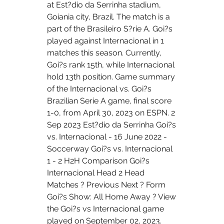
at Est?dio da Serrinha stadium, 
Goiania city, Brazil. The match is a 
part of the Brasileiro S?rie A. Goi?s 
played against Internacional in 1 
matches this season. Currently, 
Goi?s rank 15th, while Internacional 
hold 13th position. Game summary 
of the Internacional vs. Goi?s 
Brazilian Serie A game, final score 
1-0, from April 30, 2023 on ESPN. 2 
Sep 2023 Est?dio da Serrinha Goi?s 
vs. Internacional - 16 June 2022 - 
Soccerway Goi?s vs. Internacional 
1 - 2 H2H Comparison Goi?s 
Internacional Head 2 Head 
Matches ? Previous Next ? Form 
Goi?s Show: All Home Away ? View 
the Goi?s vs Internacional game 
played on September 02, 2023. 