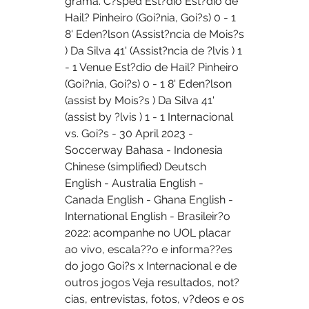
grama. C?sped Est?dio Est?dio de 
Hail? Pinheiro (Goi?nia, Goi?s) 0 - 1 
8' Eden?lson (Assist?ncia de Mois?s 
) Da Silva 41' (Assist?ncia de ?lvis ) 1 
- 1 Venue Est?dio de Hail? Pinheiro 
(Goi?nia, Goi?s) 0 - 1 8' Eden?lson 
(assist by Mois?s ) Da Silva 41' 
(assist by ?lvis ) 1 - 1 Internacional 
vs. Goi?s - 30 April 2023 - 
Soccerway Bahasa - Indonesia 
Chinese (simplified) Deutsch 
English - Australia English - 
Canada English - Ghana English - 
International English - Brasileir?o 
2022: acompanhe no UOL placar 
ao vivo, escala??o e informa??es 
do jogo Goi?s x Internacional e de 
outros jogos Veja resultados, not?
cias, entrevistas, fotos, v?deos e os 