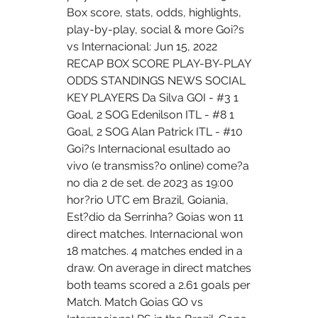
Box score, stats, odds, highlights, 
play-by-play, social & more Goi?s 
vs Internacional: Jun 15, 2022 
RECAP BOX SCORE PLAY-BY-PLAY 
ODDS STANDINGS NEWS SOCIAL 
KEY PLAYERS Da Silva GOI - #3 1 
Goal, 2 SOG Edenilson ITL - #8 1 
Goal, 2 SOG Alan Patrick ITL - #10    
Goi?s Internacional esultado ao 
vivo (e transmiss?o online) come?a 
no dia 2 de set. de 2023 as 19:00 
hor?rio UTC em Brazil, Goiania, 
Est?dio da Serrinha? Goias won 11 
direct matches. Internacional won 
18 matches. 4 matches ended in a 
draw. On average in direct matches 
both teams scored a 2.61 goals per 
Match. Match Goias GO vs 